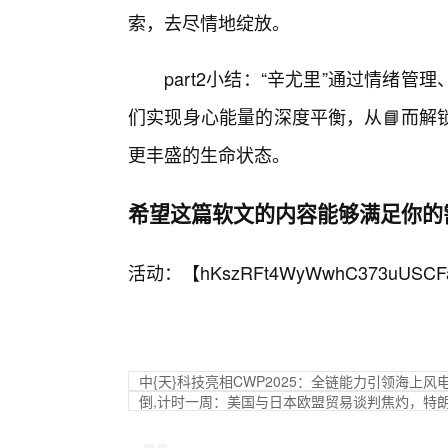
索，去尽情地绽放。
part2小结：“辛尤里”通过情绪
们实现身心能量的深度平衡，从📘而解
更丰盛的生命状态。
希望这篇软文的内容能够满足你的
活动：【
hKszRFt4WyWwhC373uUSCF
中{天}科技亮相CWP2025：全链能力引领海上风
倒,计时一周：美国与日本欧盟贸易谈判焦灼，特