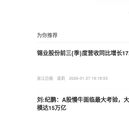
为你推荐
锡业股份前三{季}度营收同比增长17.
浙江日报
袁莉
2026-01-27 19:18:53
刘:纪鹏：A股慢牛面临最大考验，
模达15万亿